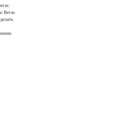
егас.
с Вегас.
делать
влению